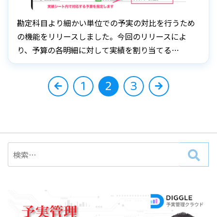
勘定科目より細かい単位での予実の対比を行うため
の機能をリリースしました。今回のリリースによ
り、予算の各明細に対して実績を割り当てる…
投
前へ
1
2
3
次へ
稿
ナ
ビ
ゲ
ー
シ
ョ
ン